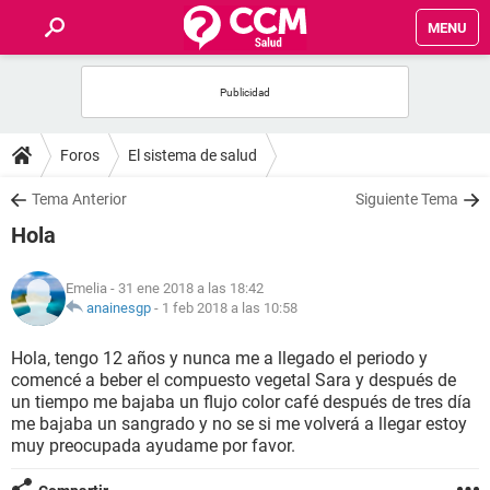
MENU
INICIO
FOROS
Foros
El sistema de salud
SALUD
Tema Anterior
Siguiente Tema
Hola
FAMILIA
Emelia
- 31 ene 2018 a las 18:42
NUTRICIÓN
anainesgp
-
1 feb 2018 a las 10:58
Hola, tengo 12 años y nunca me a llegado el periodo y
BIENESTAR
comencé a beber el compuesto vegetal Sara y después de
un tiempo me bajaba un flujo color café después de tres día
SEXUALIDAD
me bajaba un sangrado y no se si me volverá a llegar estoy
muy preocupada ayudame por favor.
GLOSARIO