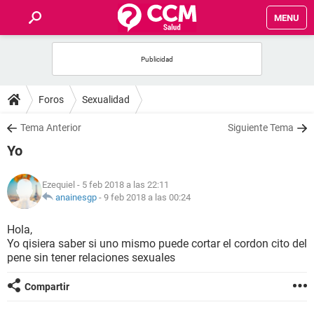
MENU
INICIO
FOROS
Foros
Sexualidad
SALUD
Tema Anterior
Siguiente Tema
Yo
FAMILIA
Ezequiel
- 5 feb 2018 a las 22:11
NUTRICIÓN
anainesgp
-
9 feb 2018 a las 00:24
Hola,
BIENESTAR
Yo qisiera saber si uno mismo puede cortar el cordon cito del
pene sin tener relaciones sexuales
SEXUALIDAD
Compartir
GLOSARIO