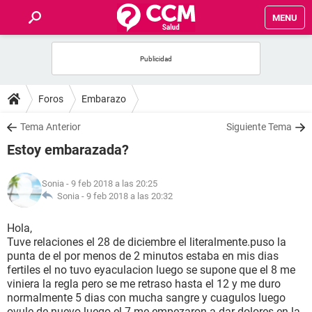
MENU
INICIO
FOROS
Foros
Embarazo
SALUD
Tema Anterior
Siguiente Tema
Estoy embarazada?
FAMILIA
Sonia
- 9 feb 2018 a las 20:25
NUTRICIÓN
Sonia -
9 feb 2018 a las 20:32
Hola,
BIENESTAR
Tuve relaciones el 28 de diciembre el literalmente.puso la
punta de el por menos de 2 minutos estaba en mis dias
SEXUALIDAD
fertiles el no tuvo eyaculacion luego se supone que el 8 me
viniera la regla pero se me retraso hasta el 12 y me duro
normalmente 5 dias con mucha sangre y cuagulos luego
GLOSARIO
ovule de nuevo luego el 7 me.empezaron a dar dolores en la