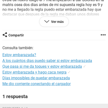
matris osea dos dias antes de mi supuesta regla hoy es 9 y
no me a llegado la regla puedo estar embarazada hay que
destacar que despues de la regla me daban unos dolores
increibles debajo de la costilla y a causa de eso me daban
Ver más
nauseas y tambien me hice.el.test a los 21 dias del acto
sexual y me dio negativo
Compartir
Consulta también:
Estoy embarazada?
A los cuántos dias puedo saber si estoy embarazada
Que pasa si me da toques y estoy embarazada
✓
Estoy embarazada y hago caca negra
✓
Días imposibles de quedar embarazada
Me dio corriente conectando el cargador
1 respuesta