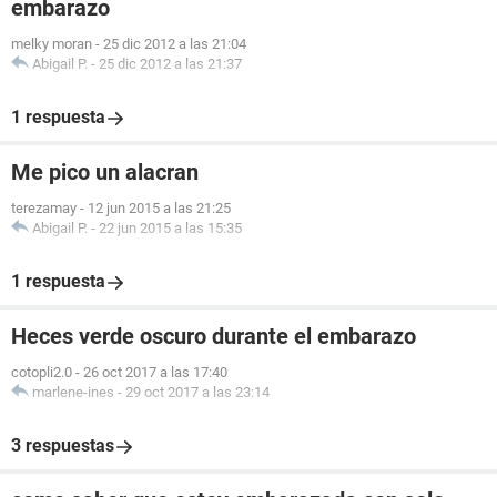
embarazo
melky moran
-
25 dic 2012 a las 21:04
Abigail P.
-
25 dic 2012 a las 21:37
1 respuesta
Me pico un alacran
terezamay
-
12 jun 2015 a las 21:25
Abigail P.
-
22 jun 2015 a las 15:35
1 respuesta
Heces verde oscuro durante el embarazo
cotopli2.0
-
26 oct 2017 a las 17:40
marlene-ines
-
29 oct 2017 a las 23:14
3 respuestas