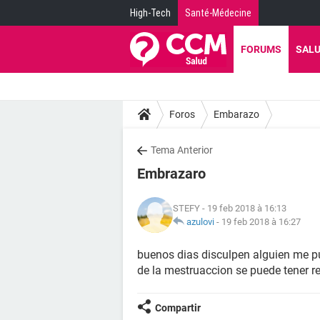
High-Tech
Santé-Médecine
FORUMS
SAL
Foros
Embarazo
Tema Anterior
Embrazaro
STEFY
- 19 feb 2018 à 16:13
azulovi
-
19 feb 2018 à 16:27
buenos dias disculpen alguien me p
de la mestruaccion se puede tener re
Compartir