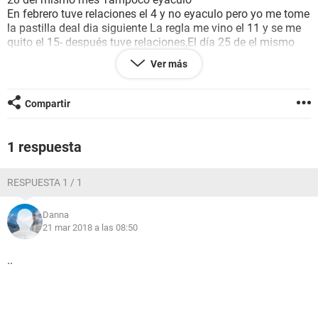
En febrero tuve relaciones el 4 y no eyaculo pero yo me tome
la pastilla deal dia siguiente La regla me vino el 11 y se me
quito el 15- después tuve relaciones,El día 25 de el mismo
mes y tampoco eyaculó dentro
Ver más
Este mes de marzo tuve relaciones el día 4 y no eyaculó
dentro,Tuve relaciones el día 16 y si eyaculó pero me tome la
pastilla de al día siguiente?Estoy preocupada Porque no me
Compartir
A Venido mi regla
1 respuesta
RESPUESTA 1 / 1
Danna
21 mar 2018 a las 08:50
..