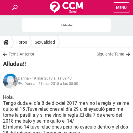
MENU
INICIO
FOROS
Foros
Sexualidad
SALUD
Tema Anterior
Siguiente Tema
Alludaa!!
FAMILIA
Danna
- 19 mar 2018 a las 09:40
NUTRICIÓN
Danna -
21 mar 2018 a las 08:50
Hola,
BIENESTAR
Tengo duda el día 8 de dic-del 2017 me vino la regla y se me
quito el 15 ,Tuve relaciones el día 29 u si eyaculó pero me
SEXUALIDAD
tome la pastilla y si me vino la regla ,El día 7 de enero del
2018 me bajo y se me quito el 14/
El mismo 14 tuve relaciones pero no eyaculó dentro y el dos
GLOSARIO
28 del mismo mes Tampoco eyaculó