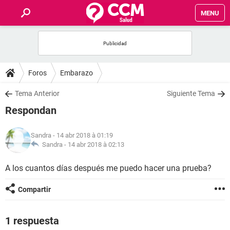
MENU
INICIO
FORUMS
Foros
Embarazo
SALUD
Tema Anterior
Siguiente Tema
Respondan
FAMILIA
Sandra
- 14 abr 2018 à 01:19
NUTRICIÓN
Sandra -
14 abr 2018 à 02:13
A los cuantos días después me puedo hacer una prueba?
BIENESTAR
Compartir
SEXUALIDAD
1 respuesta
GLOSARIO