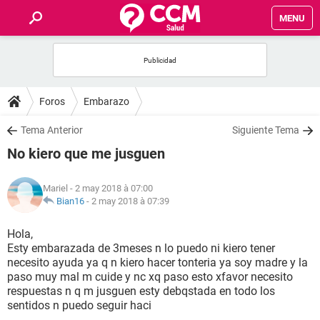
MENU
INICIO
FORUMS
Foros
Embarazo
SALUD
Tema Anterior
Siguiente Tema
No kiero que me jusguen
FAMILIA
Mariel
- 2 may 2018 à 07:00
NUTRICIÓN
Bian16
-
2 may 2018 à 07:39
Hola,
BIENESTAR
Esty embarazada de 3meses n lo puedo ni kiero tener
necesito ayuda ya q n kiero hacer tonteria ya soy madre y la
SEXUALIDAD
paso muy mal m cuide y nc xq paso esto xfavor necesito
respuestas n q m jusguen esty debqstada en todo los
sentidos n puedo seguir haci
GLOSARIO