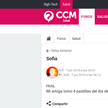
High-Tech
Salud
FOROS
SALUD
Foros
Salud
Tema Anterior
Sofia
Sofi
- 7 jun 2018 a las 04:31
Sofi -
7 jun 2018 a las 06:12
Hola,
Mi amiga tomo 4 pastillas del dia d
Compartir