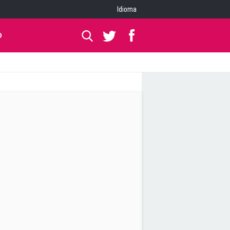
Idioma
O