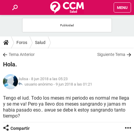
MENU
INICIO
FOROS
Foros
Salud
SALUD
Tema Anterior
Siguiente Tema
Hola.
FAMILIA
Julisa
- 8 jun 2018 a las 05:23
NUTRICIÓN
usuario anónimo -
9 jun 2018 a las 01:21
Tengo el iud. Todo los meses mi periodo es normal me llega
BIENESTAR
y se me va! Pero ya llevo dos meses sangrando y jamas m
habia pasado eso.. awue se debe k estoy sangrando tanto
SEXUALIDAD
tiempo?
Compartir
GLOSARIO