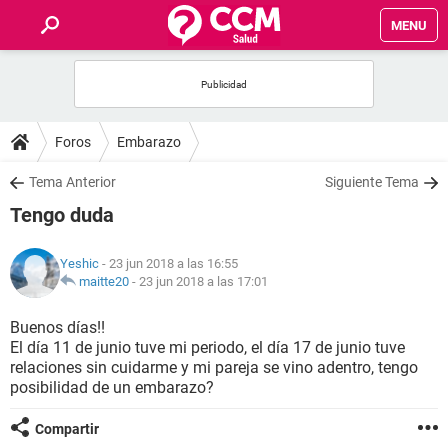
MENU
INICIO
FOROS
Foros
Embarazo
SALUD
Tema Anterior
Siguiente Tema
Tengo duda
FAMILIA
Yeshic
- 23 jun 2018 a las 16:55
NUTRICIÓN
maitte20
-
23 jun 2018 a las 17:01
Buenos días!!
BIENESTAR
El día 11 de junio tuve mi periodo, el día 17 de junio tuve
relaciones sin cuidarme y mi pareja se vino adentro, tengo
SEXUALIDAD
posibilidad de un embarazo?
Compartir
GLOSARIO