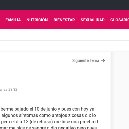
FAMILIA
NUTRICIÓN
BIENESTAR
SEXUALIDAD
GLOSARI
Siguiente Tema
a las 23:32
berme bajado el 10 de junio y pues con hoy ya
go algunos síntomas como antojos z cosas q x lo
ero el día 13 (de retraso) me hice una prueba d
irmar me hice de sangre q dio negativo pero pues