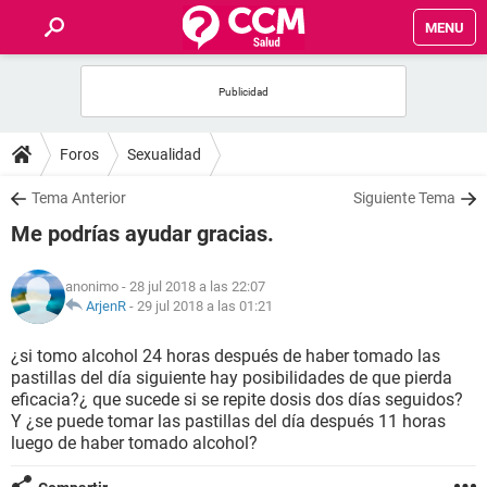
MENU
INICIO
FOROS
Foros
Sexualidad
SALUD
Tema Anterior
Siguiente Tema
Me podrías ayudar gracias.
FAMILIA
anonimo
- 28 jul 2018 a las 22:07
NUTRICIÓN
ArjenR
-
29 jul 2018 a las 01:21
¿si tomo alcohol 24 horas después de haber tomado las
BIENESTAR
pastillas del día siguiente hay posibilidades de que pierda
eficacia?¿ que sucede si se repite dosis dos días seguidos?
SEXUALIDAD
Y ¿se puede tomar las pastillas del día después 11 horas
luego de haber tomado alcohol?
GLOSARIO