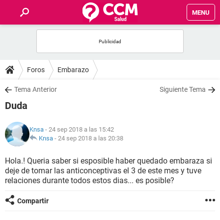
MENU
INICIO
FOROS
Foros
Embarazo
SALUD
Tema Anterior
Siguiente Tema
Duda
FAMILIA
Knsa
- 24 sep 2018 a las 15:42
NUTRICIÓN
Knsa
-
24 sep 2018 a las 20:38
Hola.! Queria saber si esposible haber quedado embaraza si
BIENESTAR
deje de tomar las anticonceptivas el 3 de este mes y tuve
relaciones durante todos estos dias... es posible?
SEXUALIDAD
Compartir
GLOSARIO