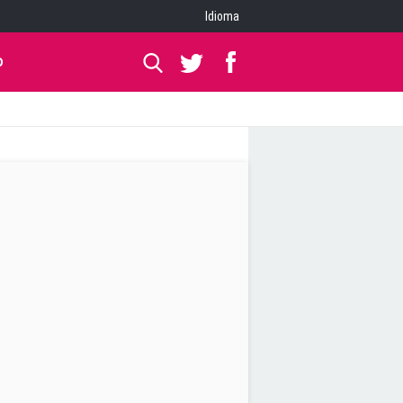
Idioma
O