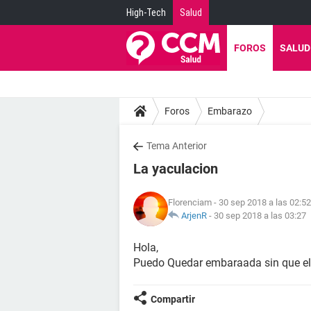
High-Tech
Salud
FOROS
SALUD
Foros
Embarazo
Tema Anterior
La yaculacion
Florenciam
- 30 sep 2018 a las 02:52
ArjenR
-
30 sep 2018 a las 03:27
Hola,
Puedo Quedar embaraada sin que el
Compartir