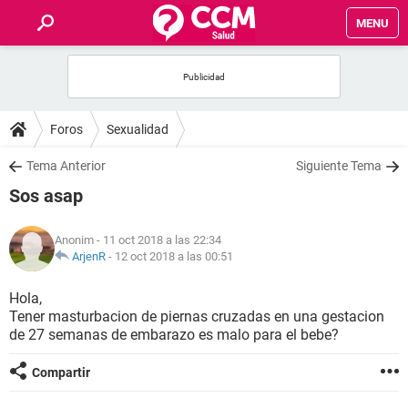
MENU
INICIO
FOROS
Foros
Sexualidad
SALUD
Tema Anterior
Siguiente Tema
Sos asap
FAMILIA
Anonim
- 11 oct 2018 a las 22:34
NUTRICIÓN
ArjenR
-
12 oct 2018 a las 00:51
Hola,
BIENESTAR
Tener masturbacion de piernas cruzadas en una gestacion
de 27 semanas de embarazo es malo para el bebe?
SEXUALIDAD
Compartir
GLOSARIO