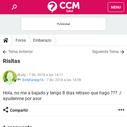
MENU
INICIO
FOROS
Foros
Embarazo
SALUD
Tema Anterior
Siguiente Tema
Risitas
FAMILIA
dkaty
- 7 dic 2018 a las 14:11
NUTRICIÓN
Estefanipp16
-
7 dic 2018 a las 14:59
Hola, no me a bajado y tengo 8 dias retraso que hago ??? :/
BIENESTAR
ayudenme por avor
SEXUALIDAD
Compartir
GLOSARIO