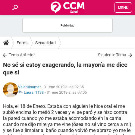
MENU
INICIO
FOROS
Foros
Sexualidad
SALUD
Tema Anterior
Siguiente Tema
No sé si estoy exagerando, la mayoría me dice
FAMILIA
que si
NUTRICIÓN
Valentinamar
- 31 ene 2019 a las 02:35
Laura_1138
-
31 ene 2019 a las 07:05
BIENESTAR
Hola, el 18 de Enero. Estaba con alguien le hice oral el me
subió encima lo metió 2 veces y el se paró y se hizo contra
SEXUALIDAD
la pared cuando yo me estaba acomodando en la cama
cuando me dijo mire ya me vine (ósea no sé vino cerca a mi)
y se fue a limpiar al baño cuando volvió me abrazo yo me le
GLOSARIO