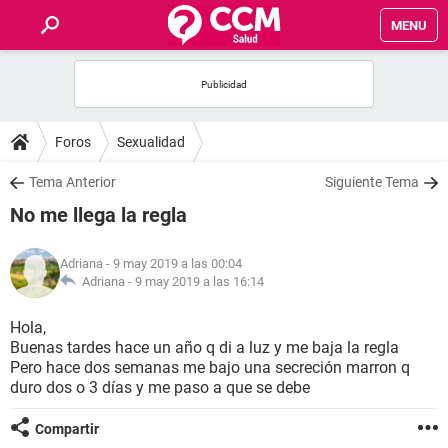
MENU
INICIO
FOROS
Foros
Sexualidad
SALUD
Tema Anterior
Siguiente Tema
No me llega la regla
FAMILIA
Adriana
- 9 may 2019 a las 00:04
NUTRICIÓN
Adriana -
9 may 2019 a las 16:14
Hola,
BIENESTAR
Buenas tardes hace un año q di a luz y me baja la regla
Pero hace dos semanas me bajo una secreción marron q
SEXUALIDAD
duro dos o 3 días y me paso a que se debe
Compartir
GLOSARIO