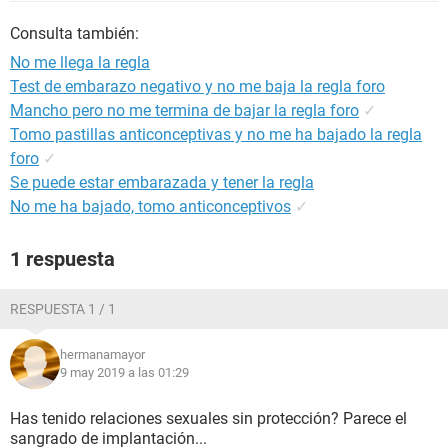
Consulta también:
No me llega la regla
Test de embarazo negativo y no me baja la regla foro
Mancho pero no me termina de bajar la regla foro
✓
Tomo pastillas anticonceptivas y no me ha bajado la regla
foro
✓
Se puede estar embarazada y tener la regla
No me ha bajado, tomo anticonceptivos
✓
1 respuesta
RESPUESTA 1 / 1
hermanamayor
9 may 2019 a las 01:29
Has tenido relaciones sexuales sin protección? Parece el
sangrado de implantación...