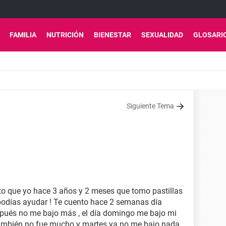
FAMILIA
NUTRICIÓN
BIENESTAR
SEXUALIDAD
GLOSARI
Siguiente Tema
to que yo hace 3 años y 2 meses que tomo pastillas
podías ayudar ! Te cuento hace 2 semanas día
pués no me bajo más , el día domingo me bajo mi
también no fue mucho y martes ya no me bajo nada ,