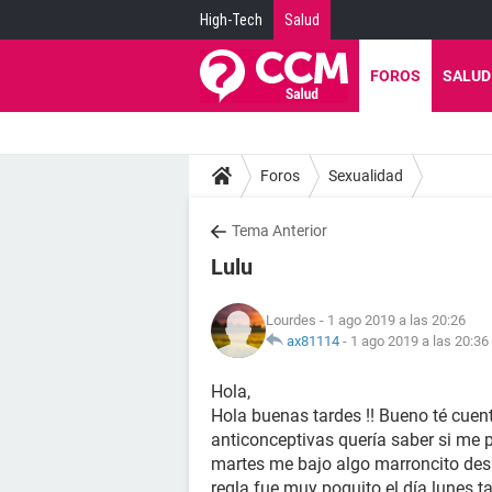
High-Tech
Salud
FOROS
SALUD
Foros
Sexualidad
Tema Anterior
Lulu
Lourdes
- 1 ago 2019 a las 20:26
ax81114
-
1 ago 2019 a las 20:36
Hola,
Hola buenas tardes !! Bueno té cuen
anticonceptivas quería saber si me 
martes me bajo algo marroncito des
regla fue muy poquito el día lunes 