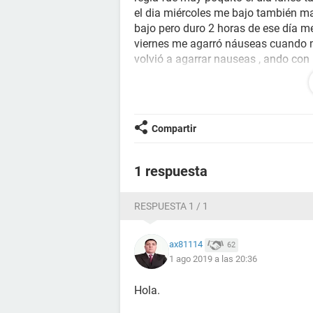
el dia miércoles me bajo también ma
bajo pero duro 2 horas de ese día me
viernes me agarró náuseas cuando m
volvió a agarrar nauseas , ando con
mis senos están un poco sencillo por
yo estoy acostumbrada a comer Chis
días que tengo más ganas de ir al 
quiero estar acostada , y empeze a 
Compartir
ayudas ! La semana que viene recié
1 respuesta
RESPUESTA 1 / 1
ax81114
62
1 ago 2019 a las 20:36
Hola.