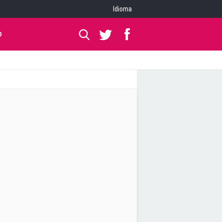
Idioma
O