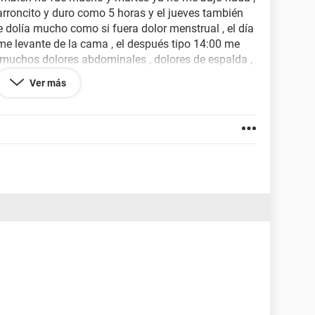
rroncito y duro como 5 horas y el jueves también
 dolía mucho como si fuera dolor menstrual , el día
e levante de la cama , el después tipo 14:00 me
 muchos dolores abdominales , dolores de espalda ,
que me duele en la parte laterales de mis senos ,
Ver más
ito y ahora como que no lo aguanto al dolor , hace
baño , no puedo hacer mucho porque me canso
dormir mucho que puede ser ? Te agradecería si me
n tengo turno con mi doctora