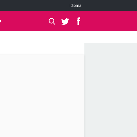
Idioma
O