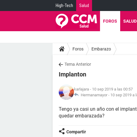
High-Tech
Salud
FOROS
SALUD
Foros
Embarazo
Tema Anterior
Implanton
karlajara
- 10 sep 2019 a las 00:57
Hermanamayor -
10 sep 2019 a l
Tengo ya casi un año con el implant
quedar embarazada?
Compartir