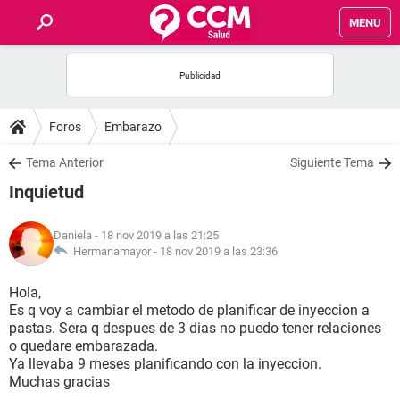
MENU
INICIO
FOROS
Foros
Embarazo
SALUD
Tema Anterior
Siguiente Tema
Inquietud
FAMILIA
Daniela
- 18 nov 2019 a las 21:25
NUTRICIÓN
Hermanamayor -
18 nov 2019 a las 23:36
Hola,
BIENESTAR
Es q voy a cambiar el metodo de planificar de inyeccion a
pastas. Sera q despues de 3 dias no puedo tener relaciones
SEXUALIDAD
o quedare embarazada.
Ya llevaba 9 meses planificando con la inyeccion.
Muchas gracias
GLOSARIO