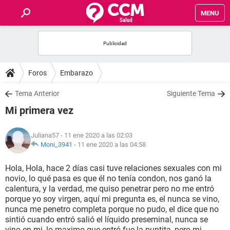
MENU
INICIO
FOROS
Foros
Embarazo
SALUD
Tema Anterior
Siguiente Tema
Mi primera vez
FAMILIA
Juliana57
- 11 ene 2020 a las 02:03
NUTRICIÓN
Moni_3941
-
11 ene 2020 a las 04:58
Hola, Hola, hace 2 días casi tuve relaciones sexuales con mi
BIENESTAR
novio, lo qué pasa es que él no tenía condon, nos ganó la
calentura, y la verdad, me quiso penetrar pero no me entró
SEXUALIDAD
porque yo soy virgen, aquí mi pregunta es, el nunca se vino,
nunca me penetro completa porque no pudo, el dice que no
sintió cuando entró salió el líquido preseminal, nunca se
GLOSARIO
vino en mi, lo maximo que entró fue la puntita, pero mi