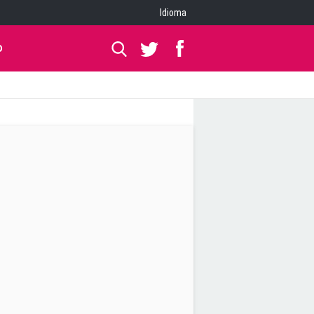
Idioma
O