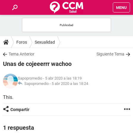
MENU
INICIO
FOROS
Foros
Sexualidad
SALUD
Tema Anterior
Siguiente Tema
Unas de cojeeerrr wachoo
FAMILIA
Sapopromedio
- 5 abr 2020 a las 18:19
NUTRICIÓN
Sapopromedio -
5 abr 2020 a las 18:24
This.
BIENESTAR
Compartir
SEXUALIDAD
1 respuesta
GLOSARIO