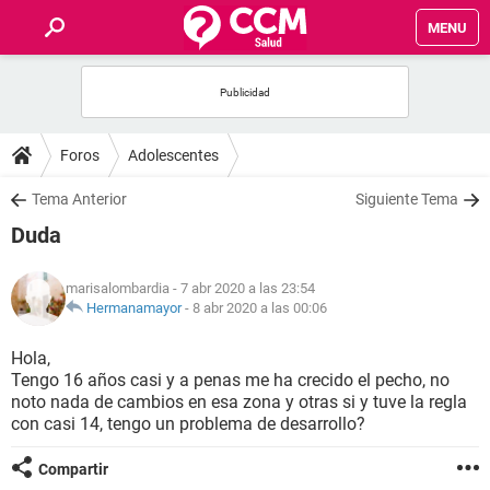
MENU
INICIO
FOROS
Foros
Adolescentes
SALUD
Tema Anterior
Siguiente Tema
Duda
FAMILIA
marisalombardia
- 7 abr 2020 a las 23:54
NUTRICIÓN
Hermanamayor
-
8 abr 2020 a las 00:06
Hola,
BIENESTAR
Tengo 16 años casi y a penas me ha crecido el pecho, no
noto nada de cambios en esa zona y otras si y tuve la regla
SEXUALIDAD
con casi 14, tengo un problema de desarrollo?
Compartir
GLOSARIO