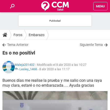
MENU
INICIO
FOROS
Foros
Embarazo
SALUD
Tema Anterior
Siguiente Tema
Es o no positivl
FAMILIA
Maleja201402
- Modificado el 8 abr 2020 a las 10:27
NUTRICIÓN
Lesley_1468
-
8 abr 2020 a las 11:17
Buenos días me realise la prueba y me salio con una raya
BIENESTAR
muy clara, estaré o no embarazada..... Ayuda gracias
SEXUALIDAD
GLOSARIO