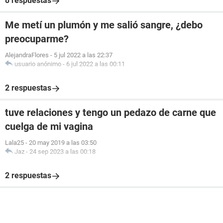
8 respuestas
Me metí un plumón y me salió sangre, ¿debo
preocuparme?
AlejandraFlores
-
5 jul 2022 a las 22:37
usuario anónimo
-
6 jul 2022 a las 00:11
2 respuestas
tuve relaciones y tengo un pedazo de carne que
cuelga de mi vagina
Lala25
-
20 may 2019 a las 03:50
Jaz
-
24 sep 2023 a las 00:18
2 respuestas