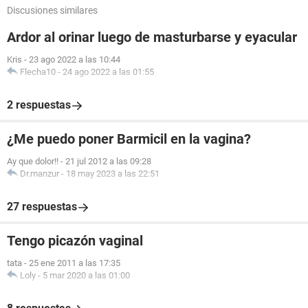
Discusiones similares
Ardor al orinar luego de masturbarse y eyacular
Kris
-
23 ago 2022 a las 10:44
Flecha10
-
24 ago 2022 a las 01:55
2 respuestas
¿Me puedo poner Barmicil en la vagina?
Ay que dolor!!
-
21 jul 2012 a las 09:28
Dr.manzur
-
18 may 2023 a las 22:51
27 respuestas
Tengo picazón vaginal
tata
-
25 ene 2011 a las 17:35
Loly
-
5 mar 2020 a las 01:00