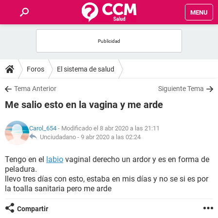
MENU
INICIO
FOROS
Foros
El sistema de salud
SALUD
Tema Anterior
Siguiente Tema
Me salio esto en la vagina y me arde
FAMILIA
Carol_654
- Modificado el 8 abr 2020 a las 21:11
NUTRICIÓN
Unciudadano -
9 abr 2020 a las 02:24
Tengo en el
labio
vaginal derecho un ardor y es en forma de
BIENESTAR
peladura.
llevo tres días con esto, estaba en mis días y no se si es por
SEXUALIDAD
la toalla sanitaria pero me arde
Compartir
GLOSARIO