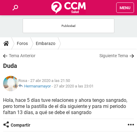
MENU
INICIO
FOROS
Foros
Embarazo
SALUD
Tema Anterior
Siguiente Tema
Duda
FAMILIA
Rosa
- 27 abr 2020 a las 21:50
NUTRICIÓN
Hermanamayor
-
27 abr 2020 a las 23:01
Hola, hace 5 días tuve relaciones y ahora tengo sangrado,
BIENESTAR
pero tome la pastilla de el día siguiente y para mi periodo
faltan 13 días, a qué se debe el sangrado
SEXUALIDAD
Compartir
GLOSARIO