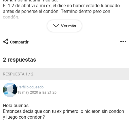
El 1-2 de abril vi a mi ex, el dice no haber estado lubricado
antes de ponerse el condón. Termino dentro pero con
condón.
Ver más
Mi ecografía marca 7 semanas de embarazo al dia 15 de
mayo.
Compartir
¿El padre es mi marido? ¿O existe alguna posibilidad de que
sea de mi ex?
2 respuestas
RESPUESTA 1 / 2
Perfil bloqueado
18 may 2020 a las 21:26
Hola buenas.
Entonces decís que con tu ex primero lo hicieron sin condon
y luego con condon?