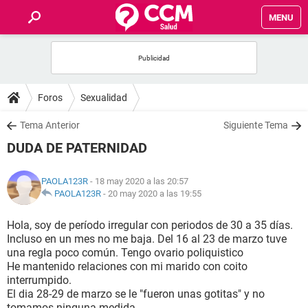
MENU
INICIO
FOROS
Foros
Sexualidad
SALUD
Tema Anterior
Siguiente Tema
DUDA DE PATERNIDAD
FAMILIA
PAOLA123R
- 18 may 2020 a las 20:57
NUTRICIÓN
PAOLA123R
-
20 may 2020 a las 19:55
Hola, soy de período irregular con periodos de 30 a 35 días.
BIENESTAR
Incluso en un mes no me baja. Del 16 al 23 de marzo tuve
una regla poco común. Tengo ovario poliquistico
SEXUALIDAD
He mantenido relaciones con mi marido con coito
interrumpido.
El dia 28-29 de marzo se le "fueron unas gotitas" y no
GLOSARIO
tomamos ninguna medida.