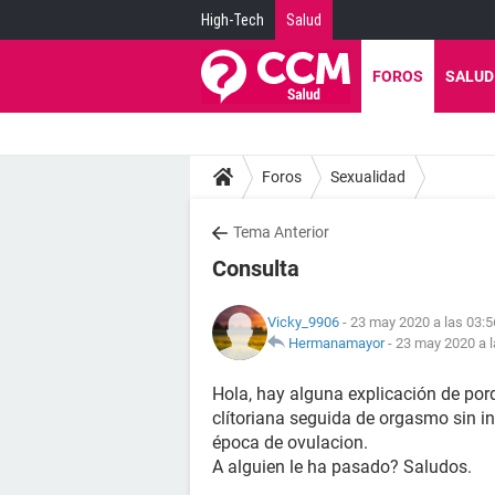
High-Tech
Salud
FOROS
SALUD
Foros
Sexualidad
Tema Anterior
Consulta
Vicky_9906
- 23 may 2020 a las 03:5
Hermanamayor
-
23 may 2020 a l
Hola, hay alguna explicación de por
clítoriana seguida de orgasmo sin in
época de ovulacion.
A alguien le ha pasado? Saludos.