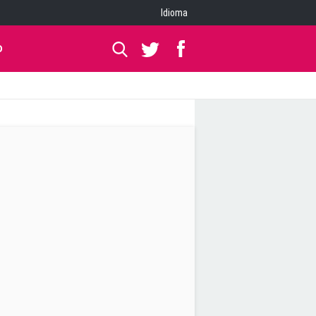
Idioma
O