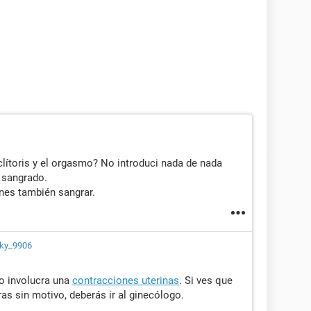
clítoris y el orgasmo? No introduci nada de nada
 sangrado.
nes también sangrar.
cky_9906
mo involucra una
contracciones uterinas
. Si ves que
ras sin motivo, deberás ir al ginecólogo.