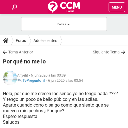
MENU
INICIO
FOROS
Foros
Adolescentes
SALUD
Tema Anterior
Siguiente Tema
Por qué no me lo
FAMILIA
Anyelit
- 6 jun 2020 a las 03:39
NUTRICIÓN
TePregunto_if
-
6 jun 2020 a las 03:54
Hola, por qué me cresen los senos yo no tengo nada ????
BIENESTAR
Y tengo un poco de bello púbico y en las axilas.
Aparte cuando corro o salgo como que siento que se
SEXUALIDAD
mueven mis pechos ¿Por qué?
Espero respuesta
Saludos.
GLOSARIO