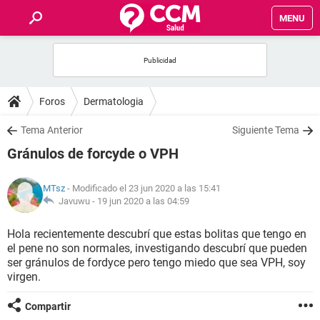
MENU
INICIO
FOROS
Foros
Dermatologia
SALUD
Tema Anterior
Siguiente Tema
Gránulos de forcyde o VPH
FAMILIA
MTsz
- Modificado el 23 jun 2020 a las 15:41
NUTRICIÓN
Javuwu -
19 jun 2020 a las 04:59
Hola recientemente descubrí que estas bolitas que tengo en
BIENESTAR
el pene no son normales, investigando descubrí que pueden
ser gránulos de fordyce pero tengo miedo que sea VPH, soy
SEXUALIDAD
virgen.
Compartir
GLOSARIO