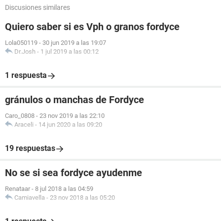
Discusiones similares
Quiero saber si es Vph o granos fordyce
Lola050119
-
30 jun 2019 a las 19:07
Dr.Josh
-
1 jul 2019 a las 00:12
1 respuesta
gránulos o manchas de Fordyce
Caro_0808
-
23 nov 2019 a las 22:10
Araceli
-
14 jun 2020 a las 09:20
19 respuestas
No se si sea fordyce ayudenme
Renataar
-
8 jul 2018 a las 04:59
Camiavella
-
23 nov 2018 a las 05:20