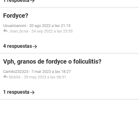
1 respuesta
Fordyce?
Usuarioanoni
-
20 ago 2022 a las 21:15
Joan_bcna
-
24 sep 2022 a las 23:55
4 respuestas
Vph, granos de fordyce o foliculitis?
Camilo232323
-
7 mar 2023 a las 18:27
blckkk
-
29 may 2023 a las 08:31
1 respuesta