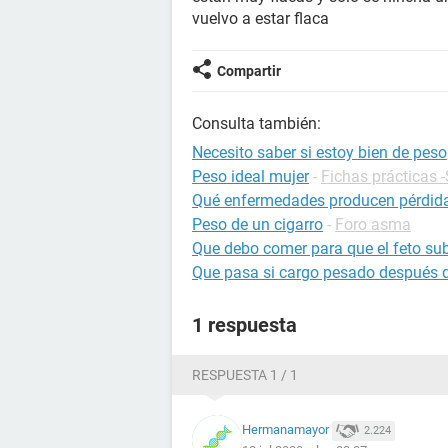
vuelvo a estar flaca
Compartir
Consulta también:
Necesito saber si estoy bien de peso
Peso ideal mujer
-
Fichas prácticas 
Qué enfermedades producen pérdid
Peso de un cigarro
-
Foro asma
Que debo comer para que el feto su
Que pasa si cargo pesado después d
1 respuesta
RESPUESTA 1 / 1
Hermanamayor
2.224