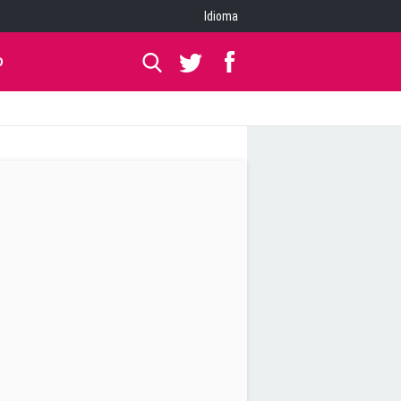
Idioma
O