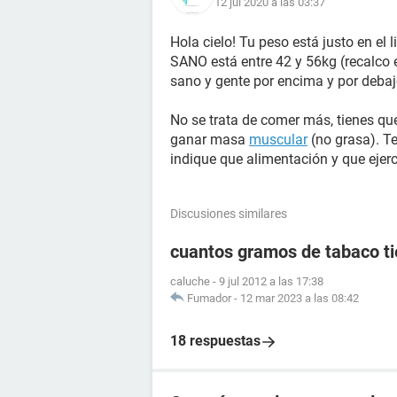
12 jul 2020 a las 03:37
Hola cielo! Tu peso está justo en el l
SANO está entre 42 y 56kg (recalco 
sano y gente por encima y por debaj
No se trata de comer más, tienes que 
ganar masa
muscular
(no grasa). T
indique que alimentación y que ejerc
Discusiones similares
cuantos gramos de tabaco tie
caluche
-
9 jul 2012 a las 17:38
Fumador
-
12 mar 2023 a las 08:42
18 respuestas