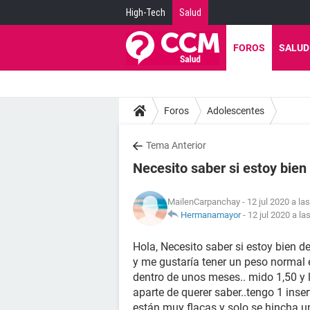
High-Tech
Salud
FOROS
SALUD
Foros
Adolescentes
Tema Anterior
Necesito saber si estoy bien
MailenCarpanchay
- 12 jul 2020 a la
Hermanamayor
-
12 jul 2020 a la
Hola, Necesito saber si estoy bien d
y me gustaría tener un peso normal e
dentro de unos meses.. mido 1,50 y 
aparte de querer saber..tengo 1 in
están muy flacas y solo se hincha