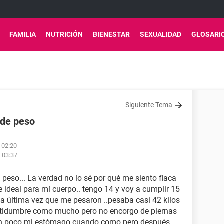
FAMILIA
NUTRICIÓN
BIENESTAR
SEXUALIDAD
GLOSARI
Siguiente Tema
 de peso
s 02:20
s 03:37
e peso... La verdad no lo sé por qué me siento flaca
 ideal para mí cuerpo.. tengo 14 y voy a cumplir 15
la última vez que me pesaron ..pesaba casi 42 kilos
sertidumbre como mucho pero no encorgo de piernas
 un poco mi estómago cuando como pero después