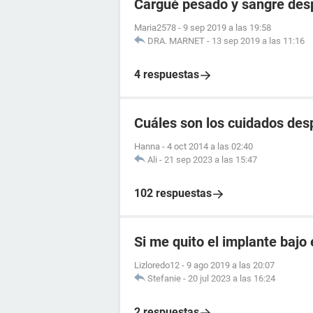
Cargué pesado y sangre des
Maria2578
-
9 sep 2019 a las 19:58
DRA. MARNET
-
13 sep 2019 a las 11:16
4 respuestas
Cuáles son los cuidados des
Hanna
-
4 oct 2014 a las 02:40
Ali
-
21 sep 2023 a las 15:47
102 respuestas
Si me quito el implante bajo 
Lizloredo12
-
9 ago 2019 a las 20:07
Stefanie
-
20 jul 2023 a las 16:24
2 respuestas