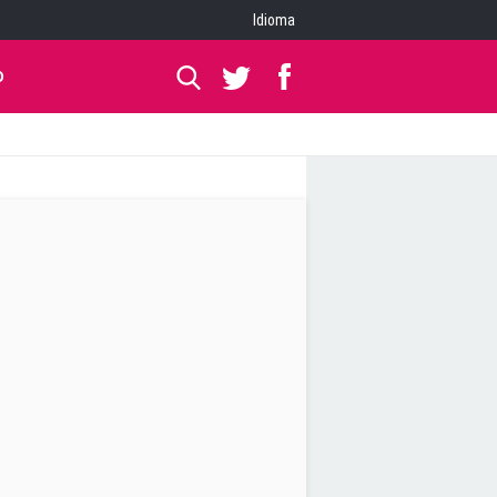
Idioma
O