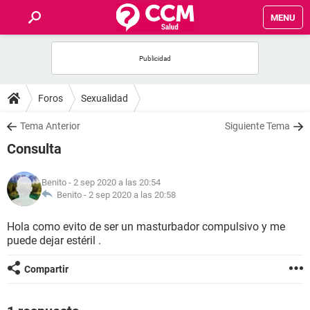
MENU
INICIO
FOROS
Foros
Sexualidad
SALUD
Tema Anterior
Siguiente Tema
Consulta
FAMILIA
Benito
- 2 sep 2020 a las 20:54
NUTRICIÓN
Benito -
2 sep 2020 a las 20:58
Hola como evito de ser un masturbador compulsivo y me
BIENESTAR
puede dejar estéril .
SEXUALIDAD
Compartir
GLOSARIO