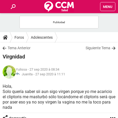
MENU
INICIO
FORUMS
Foros
Adolescentes
SALUD
Tema Anterior
Siguiente Tema
Virgnidad
FAMILIA
Yulissa
- 27 sep 2020 à 08:34
NUTRICIÓN
Juanita -
27 sep 2020 à 11:11
Hola,
BIENESTAR
Solo quería saber sii aun sigo virgen porque yo me acaricio
el cliptoris me masturbó sólo tocándome el cliptoris será que
SEXUALIDAD
por aser eso ya no soy virgen la vagina no me la toco para
nada
GLOSARIO