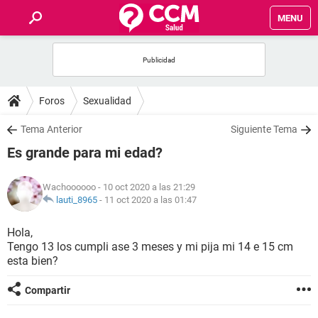
MENU
INICIO
FOROS
Foros
Sexualidad
SALUD
Tema Anterior
Siguiente Tema
Es grande para mi edad?
FAMILIA
Wachoooooo
- 10 oct 2020 a las 21:29
NUTRICIÓN
lauti_8965
-
11 oct 2020 a las 01:47
Hola,
BIENESTAR
Tengo 13 los cumpli ase 3 meses y mi pija mi 14 e 15 cm
esta bien?
SEXUALIDAD
Compartir
GLOSARIO