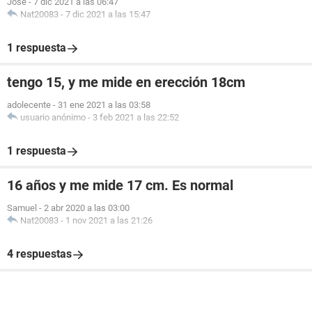
Jose
-
7 dic 2021 a las 06:47
Nat20083
-
7 dic 2021 a las 15:47
1 respuesta
tengo 15, y me mide en erección 18cm
adolecente
-
31 ene 2021 a las 03:58
usuario anónimo
-
3 feb 2021 a las 22:52
1 respuesta
16 años y me mide 17 cm. Es normal
Samuel
-
2 abr 2020 a las 03:00
Nat20083
-
1 nov 2021 a las 21:26
4 respuestas