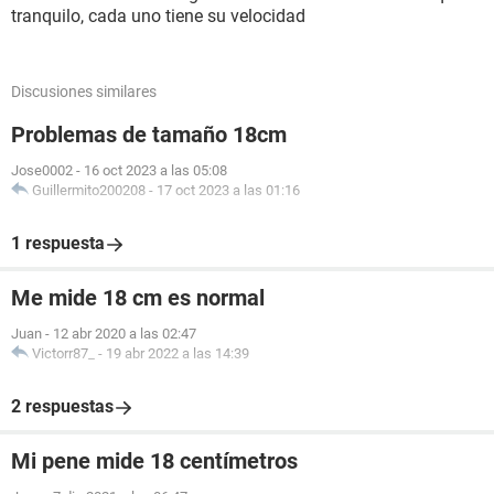
tranquilo, cada uno tiene su velocidad
Discusiones similares
Problemas de tamaño 18cm
Jose0002
-
16 oct 2023 a las 05:08
Guillermito200208
-
17 oct 2023 a las 01:16
1 respuesta
Me mide 18 cm es normal
Juan
-
12 abr 2020 a las 02:47
Victorr87_
-
19 abr 2022 a las 14:39
2 respuestas
Mi pene mide 18 centímetros