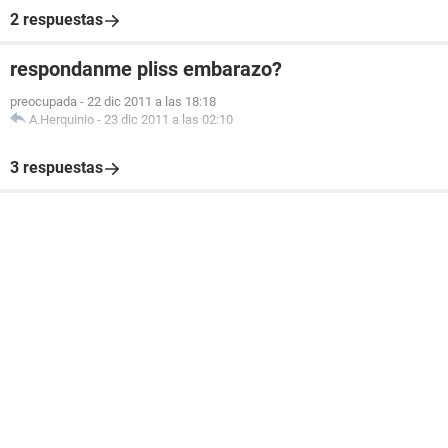
2 respuestas
respondanme pliss embarazo?
preocupada
-
22 dic 2011 a las 18:18
A.Herquinio
-
23 dic 2011 a las 02:10
3 respuestas