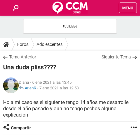
MENU
INICIO
FOROS
Foros
Adolescentes
SALUD
Tema Anterior
Siguiente Tema
Una duda pliss????
FAMILIA
Diana
- 6 ene 2021 a las 13:45
NUTRICIÓN
ArjenR
-
7 ene 2021 a las 12:53
Hola mi caso es el siguiente tengo 14 años me desarrolle
BIENESTAR
desde el año pasado y aun no tengo pechos alguna
explicación
SEXUALIDAD
Compartir
GLOSARIO