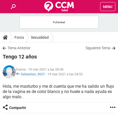
MENU
INICIO
FOROS
Foros
Sexualidad
SALUD
Tema Anterior
Siguiente Tema
Tengo 12 años
FAMILIA
Danna
- 19 mar 2021 a las 00:40
NUTRICIÓN
Sebastian_9657
-
19 mar 2021 a las 04:53
Hola, me masturbo y me di cuenta que me ha salido un flujo
BIENESTAR
de la vagina es de color blanco y no huele a nada ayuda es
algo malo .
SEXUALIDAD
Compartir
GLOSARIO