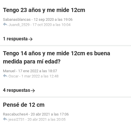
Tengo 23 años y me mide 12cm
Sabanasblancas
-
12 sep 2020 a las 19:06
Juandi_2529
-
17 oct 2020 a las 10:04
1 respuesta
Tengo 14 años y me mide 12cm es buena
medida para mí edad?
Manuel
-
17 ene 2022 a las 18:07
Oscar
-
1 mar 2022 a las 12:48
4 respuestas
Pensé de 12 cm
Rascabuches4
-
20 abr 2021 a las 17:06
jessi2731
-
20 abr 2021 a las 20:05