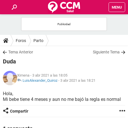
MENU
INICIO
FOROS
Foros
Parto
SALUD
Tema Anterior
Siguiente Tema
Duda
FAMILIA
Ximena
- 3 abr 2021 a las 18:05
NUTRICIÓN
LuisAlexander_Quiroz
-
3 abr 2021 a las 18:21
Hola,
BIENESTAR
Mi bebe tiene 4 meses y aun no me bajó la regla es normal
SEXUALIDAD
Compartir
GLOSARIO