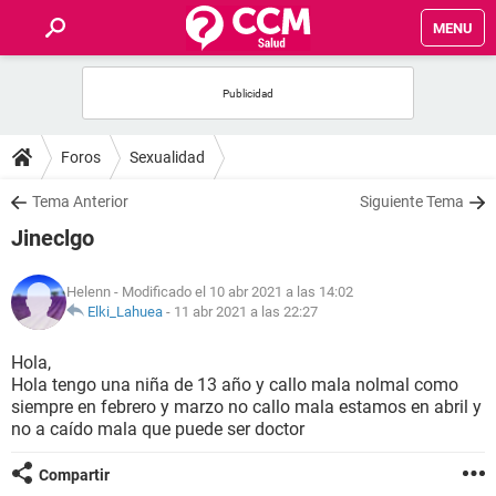
MENU
INICIO
FOROS
Foros
Sexualidad
SALUD
Tema Anterior
Siguiente Tema
Jineclgo
FAMILIA
Helenn
- Modificado el 10 abr 2021 a las 14:02
NUTRICIÓN
Elki_Lahuea
-
11 abr 2021 a las 22:27
Hola,
BIENESTAR
Hola tengo una niña de 13 año y callo mala nolmal como
siempre en febrero y marzo no callo mala estamos en abril y
SEXUALIDAD
no a caído mala que puede ser doctor
Compartir
GLOSARIO