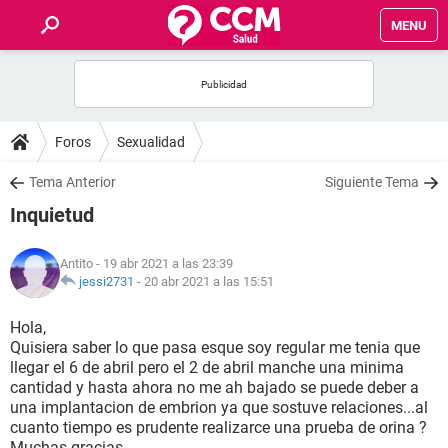
MENU
INICIO
FOROS
Foros
Sexualidad
SALUD
Tema Anterior
Siguiente Tema
Inquietud
FAMILIA
Antito
- 19 abr 2021 a las 23:39
NUTRICIÓN
jessi2731
-
20 abr 2021 a las 15:51
Hola,
BIENESTAR
Quisiera saber lo que pasa esque soy regular me tenia que
llegar el 6 de abril pero el 2 de abril manche una minima
SEXUALIDAD
cantidad y hasta ahora no me ah bajado se puede deber a
una implantacion de embrion ya que sostuve relaciones...al
cuanto tiempo es prudente realizarce una prueba de orina ?
GLOSARIO
Muchas gracias