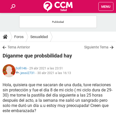
MENU
INICIO
FOROS
Foros
Sexualidad
SALUD
Tema Anterior
Siguiente Tema
Diganme que probsbilidad hay
FAMILIA
Sofi146
- 29 abr 2021 a las 23:51
NUTRICIÓN
jessi2731
-
30 abr 2021 a las 16:13
Hola, quisiera que me sacaran de una duda, tuve relaciones
BIENESTAR
sin protección y fue el día 8 de mi ciclo ( mi ciclo dura de 29-
30) me tome la pastilla del día siguiente a las 25 horas
SEXUALIDAD
después del acto, a la semana me salió un sangrado pero
solo me duró un día u.u estoy muy preocupada! Creen que
este embarazada?
GLOSARIO