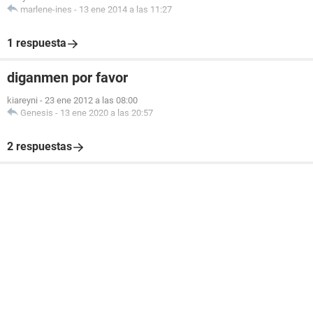
marlene-ines
-
13 ene 2014 a las 11:27
1 respuesta
diganmen por favor
kiareyni
-
23 ene 2012 a las 08:00
Genesis
-
13 ene 2020 a las 20:57
2 respuestas