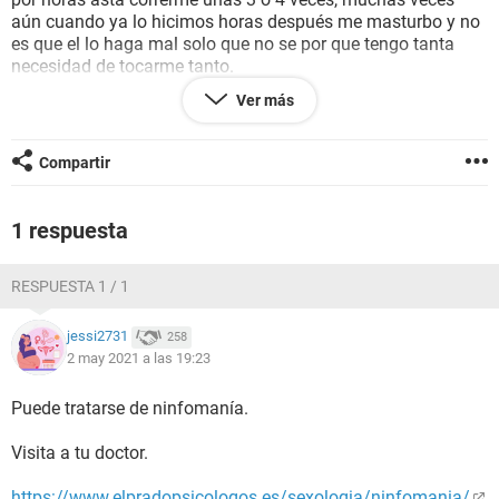
aún cuando ya lo hicimos horas después me masturbo y no
es que el lo haga mal solo que no se por que tengo tanta
necesidad de tocarme tanto.
El es muy bueno y la verdad si tengo buenos orgasmos pero
Ver más
no sé porque mi deseo de tocarme todo el tiempo
Es malo? Tengo que consultar? No sé que hacer
Compartir
1 respuesta
RESPUESTA 1 / 1
jessi2731
258
2 may 2021 a las 19:23
Puede tratarse de ninfomanía.
Visita a tu doctor.
https://www.elpradopsicologos.es/sexologia/ninfomania/