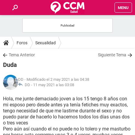
MENU
INICIO
FOROS
Foros
Sexualidad
SALUD
Tema Anterior
Siguiente Tema
Duda
FAMILIA
DD
- Modificado el 2 may 2021 a las 04:38
NUTRICIÓN
DD -
11 may 2021 a las 03:08
Hola, me junte demaciado joven a los 15 tengo 8 años con
BIENESTAR
mi esposo pero desde antes ya tenía fetiches muy exactos,
tengo necesidad de que me lastime durante el sexo y no
SEXUALIDAD
puedo parar de hacerlo lo hacemos todos los días unas dos
o tres veces
Pero aún así cuando el no puede no lo tolero y me masturbo
GLOSARIO
por horas asta correrme unas 3 o 4 veces, muchas veces