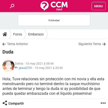
MENU
INICIO
FORUMS
Foros
Embarazo
SALUD
Tema Anterior
Siguiente Tema
Duda
FAMILIA
Zetina
- 10 may 2021 à 08:44
NUTRICIÓN
jessi2731
-
10 may 2021 à 20:40
Hola, Tuve relaciones sin protección con mi novia y ella esta
BIENESTAR
menstruando pero no terminé dentro la saque muchísimo
antes de terminar y tengo la duda si ay posibilidad de que
SEXUALIDAD
pueda quedar embarazada con el líquido preseminal
Compartir
GLOSARIO