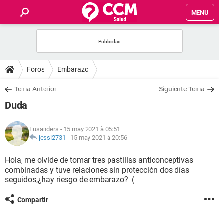
MENU
INICIO
FORUMS
Foros
Embarazo
SALUD
Tema Anterior
Siguiente Tema
Duda
FAMILIA
Lusanders
- 15 may 2021 à 05:51
NUTRICIÓN
jessi2731
-
15 may 2021 à 20:56
Hola, me olvide de tomar tres pastillas anticonceptivas
BIENESTAR
combinadas y tuve relaciones sin protección dos días
seguidos,¿hay riesgo de embarazo? :(
SEXUALIDAD
Compartir
GLOSARIO