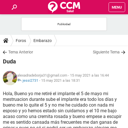
MENU
INICIO
FOROS
Foros
Embarazo
SALUD
Tema Anterior
Siguiente Tema
Duda
FAMILIA
alexadradeborja31@gmail.com
- 15 may 2021 a las 16:44
NUTRICIÓN
jessi2731
-
15 may 2021 a las 18:31
Hola, Bueno yo me retiré el implante el 5 de mayo mi
BIENESTAR
mestruacion durante sube el implante era todo los días y
bueno me lo quite el 5 y no me he cuidado con nada mi
SEXUALIDAD
esposo y yo hemos estado sin cuidarnos y el 10 me bajo
acaso como una cremita rosada y bueno empese a escupir
me es sentido cansada más frecuentes me dan ganas de
GLOSARIO
orinar y pues no sé si podrá ser un embarazo alguien me