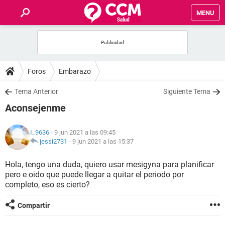
MENU
INICIO
FOROS
Foros
Embarazo
SALUD
Tema Anterior
Siguiente Tema
Aconsejenme
FAMILIA
I_9636
- 9 jun 2021 a las 09:45
NUTRICIÓN
jessi2731
-
9 jun 2021 a las 15:37
Hola, tengo una duda, quiero usar mesigyna para planificar
BIENESTAR
pero e oido que puede llegar a quitar el periodo por
completo, eso es cierto?
SEXUALIDAD
Compartir
GLOSARIO