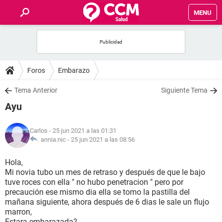
MENU
INICIO
FOROS
Foros
Embarazo
SALUD
Tema Anterior
Siguiente Tema
Ayu
FAMILIA
Carlos
- 25 jun 2021 a las 01:31
NUTRICIÓN
annia.nic -
25 jun 2021 a las 08:56
Hola,
BIENESTAR
Mi novia tubo un mes de retraso y después de que le bajo
tuve roces con ella " no hubo penetracion " pero por
SEXUALIDAD
precaución ese mismo dia ella se tomo la pastilla del
mañana siguiente, ahora después de 6 dias le sale un flujo
marron,
GLOSARIO
Estara embarazada?