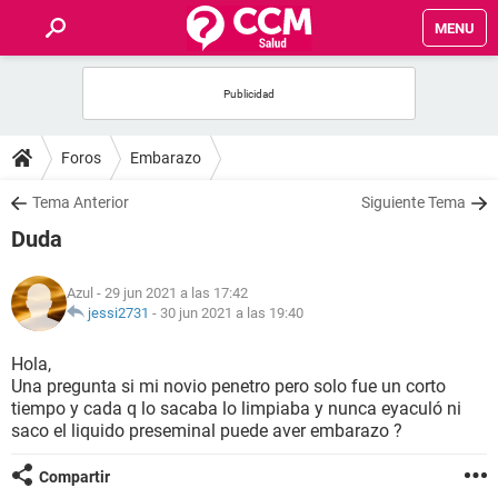
MENU
INICIO
FOROS
Foros
Embarazo
SALUD
Tema Anterior
Siguiente Tema
Duda
FAMILIA
Azul
- 29 jun 2021 a las 17:42
NUTRICIÓN
jessi2731
-
30 jun 2021 a las 19:40
Hola,
BIENESTAR
Una pregunta si mi novio penetro pero solo fue un corto
tiempo y cada q lo sacaba lo limpiaba y nunca eyaculó ni
SEXUALIDAD
saco el liquido preseminal puede aver embarazo ?
Compartir
GLOSARIO